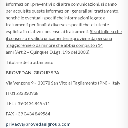
CALENDARI
informazioni, preventivi o di altre comunicazioni
, si danno
per acquisite queste informazioni generali sul trattamento,
NEWS
nonché le eventuali specifiche informazioni legate a
trattamenti per finalità diverse e specifiche, e l’utente
CONTATTI
esplicita il relativo consenso ai trattamenti.
Si sottolinea che
il consenso è valido unicamente se proviene da persona
maggiorenne o da minore che abbia compiuto i 14
anni
(Art.2 – Quinques D.Lgs. 196 del 2003).
Titolare del trattamento
BROVEDANI GROUP SPA
Via Venzone 9 – 33078 San Vito al Tagliamento (PN) – Italy
IT01533350938
TEL +39 0434 849511
FAX +39 0434 849564
privacy@brovedanigroup.com