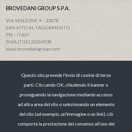
BROVEDANI GROUP S.P.A.
VIA VENZONE 9 – 33078
SAN VITO AL TAGLIAMENTO
PN – ITALY
P.IVA IT01533350938
www.brovedanigroup.com
Privacy e policy
Questo sito prevede l'invio di cookie di terze
Note Legali
Cookies
parti. Cliccando OK, chiudendo il banner o
Codice etico
proseguendo la navigazione mediante accesso
Whistleblowing (guida operativa)
ad altra area del sito o selezionando un elemento
Bilancio di Sostenibilità
del sito (ad esempio, un'immagine o un link), ciò
CONTACT
comporta la prestazione del consenso all'uso dei
tel :
+39 0434 84 95 11